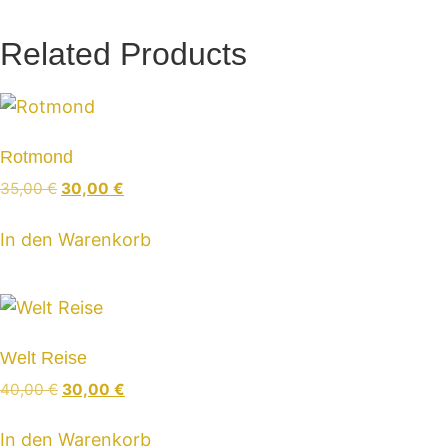
Related Products
Rotmond
Ursprünglicher
Aktueller
35,00
€
30,00
€
Preis
Preis
war:
ist:
In den Warenkorb
35,00 €
30,00 €.
Welt Reise
Ursprünglicher
Aktueller
40,00
€
30,00
€
Preis
Preis
war:
ist:
In den Warenkorb