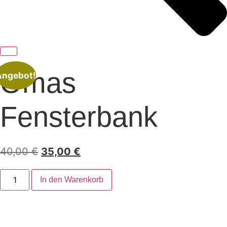
Omas
Angebot!
Fensterbank
Ursprünglicher
Aktueller
40,00
€
35,00
€
Preis
Preis
Omas
In den Warenkorb
war:
ist:
Fensterbank
Menge
40,00 €
35,00 €.