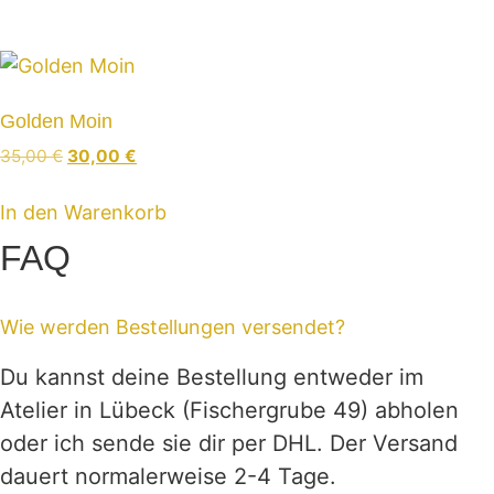
40,00 €
30,00 €.
Golden Moin
Ursprünglicher
Aktueller
35,00
€
30,00
€
Preis
Preis
war:
ist:
In den Warenkorb
35,00 €
30,00 €.
FAQ
Wie werden Bestellungen versendet?
Du kannst deine Bestellung entweder im
Atelier in Lübeck (Fischergrube 49) abholen
oder ich sende sie dir per DHL. Der Versand
dauert normalerweise 2-4 Tage.