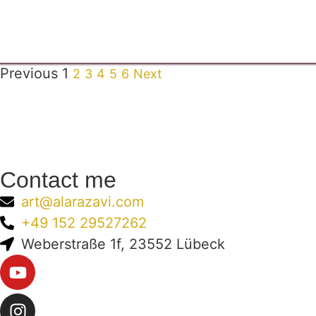
Previous
1
2
3
4
5
6
Next
Contact me
art@alarazavi.com
+49 152 29527262
Weberstraße 1f, 23552 Lübeck