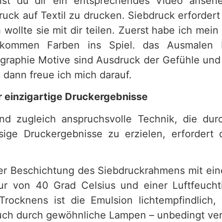
nst du dir ein entsprechendes Video ansehe
ck auf Textil zu drucken. Siebdruck erfordert
h wollte sie mit dir teilen. Zuerst habe ich me
h kommen Farben ins Spiel. das Ausmalen 
igraphie Motive sind Ausdruck der Gefühle und
 dann freue ich mich darauf.
ür einzigartige Druckergebnisse
und zugleich anspruchsvolle Technik, die dur
assige Druckergebnisse zu erzielen, erforder
er Beschichtung des Siebdruckrahmens mit eine
ur von 40 Grad Celsius und einer Luftfeucht
ocknens ist die Emulsion lichtempfindlich, 
 auch durch gewöhnliche Lampen – unbedingt v