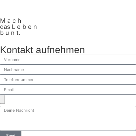
M a c h
das L e b e n
b u n t.
Kontakt aufnehmen
Send